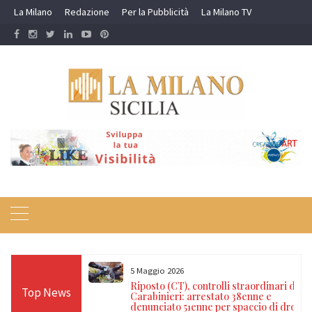
Skip
La Milano
Redazione
Per la Pubblicità
La Milano TV
to
content
5 Maggio 2026
zione dei
Riposto (CT), controlli straordinari dei
Top News
a delle Dogane
Carabinieri: arrestato 38enne e
destina
denunciato 51enne per spaccio di droga