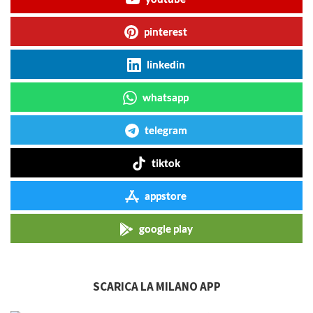
pinterest
linkedin
whatsapp
telegram
tiktok
appstore
google play
SCARICA LA MILANO APP