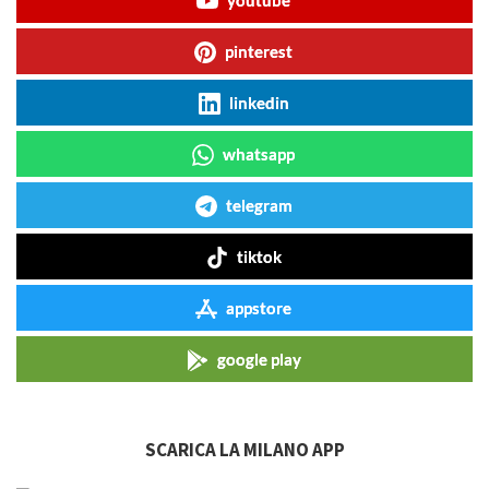
youtube
pinterest
linkedin
whatsapp
telegram
tiktok
appstore
google play
SCARICA LA MILANO APP