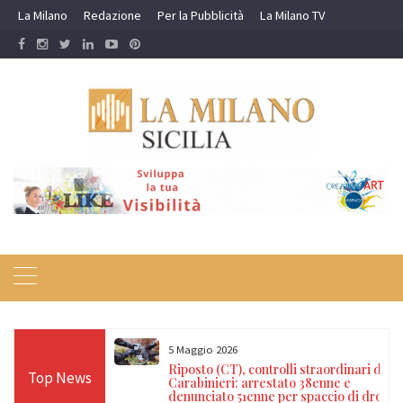
Skip
La Milano
Redazione
Per la Pubblicità
La Milano TV
to
content
5 Maggio 2026
zione dei
Riposto (CT), controlli straordinari dei
Top News
a delle Dogane
Carabinieri: arrestato 38enne e
destina
denunciato 51enne per spaccio di droga