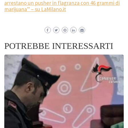
arrestano un pusher in flagranza con 46 grammi di
marijuana” – su LaMilano.it
POTREBBE INTERESSARTI