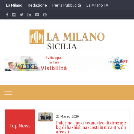
Skip
La Milano
Redazione
Per la Pubblicità
La Milano TV
to
content
23 Marzo 2026
ro di droga: 20
Marineo, rissa in centro: quattro
Top News
 in un’auto, due
denunciati dopo una lite degenerata
tra giovani