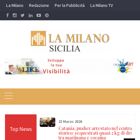
Skip
La Milano
Redazione
Per la Pubblicità
La Milano TV
to
content
23 Marzo 2026
’anarchico
Catania, pusher arrestato nel centro
Top News
dannato a oltre 4
storico: sequestrati quasi 2 kg di droga
tra marijuana e cocaina