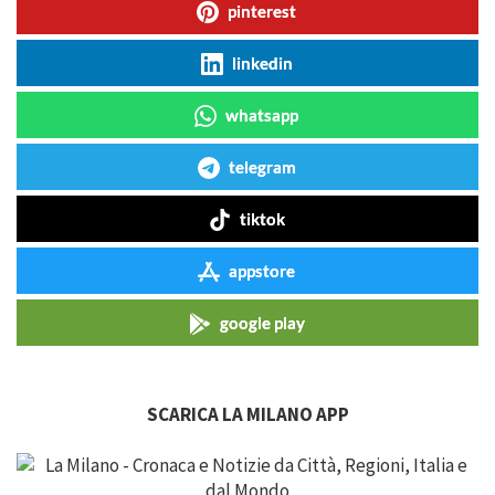
pinterest
linkedin
whatsapp
telegram
tiktok
appstore
google play
SCARICA LA MILANO APP