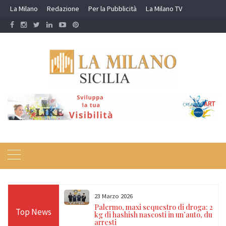
Skip
La Milano
Redazione
Per la Pubblicità
La Milano TV
to
content
23 Marzo 2026
tato nel centro
Palermo, maxi sequestro di droga: 20
Top News
uasi 2 kg di droga
kg di hashish nascosti in un’auto, due
na
arresti