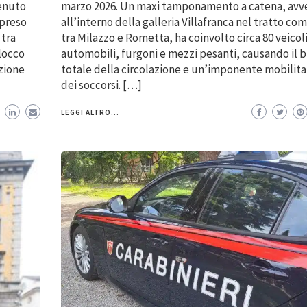
enuto
marzo 2026. Un maxi tamponamento a catena, av
mpreso
all’interno della galleria Villafranca nel tratto co
 tra
tra Milazzo e Rometta, ha coinvolto circa 80 veicoli
locco
automobili, furgoni e mezzi pesanti, causando il 
zione
totale della circolazione e un’imponente mobilit
dei soccorsi. […]
LEGGI ALTRO...