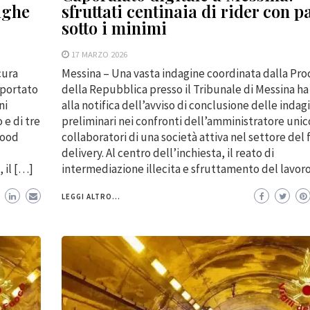
paghe
sfruttati centinaia di rider con 
sotto i minimi
17 MARZO 2026
cura
Messina – Una vasta indagine coordinata dalla Pro
 portato
della Repubblica presso il Tribunale di Messina ha
ni
alla notifica dell’avviso di conclusione delle indagi
 e di tre
preliminari nei confronti dell’amministratore unico
food
collaboratori di una società attiva nel settore del
delivery. Al centro dell’inchiesta, il reato di
 il […]
intermediazione illecita e sfruttamento del lavoro
LEGGI ALTRO...