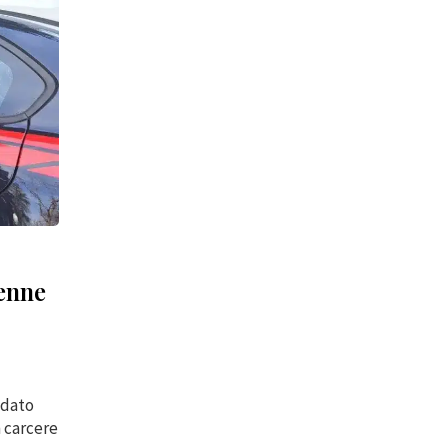
9enne
 dato
n carcere