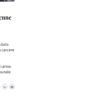
9enne
o dato
n carcere
,
di arma
ibunale