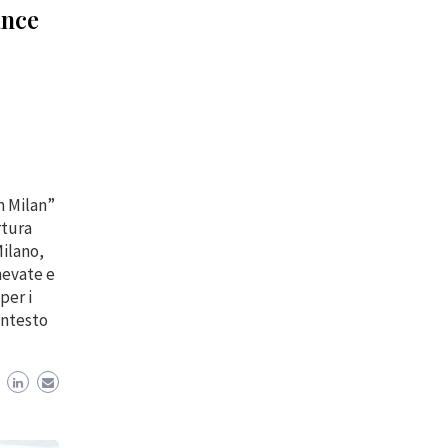
ance
n Milan”
rtura
Milano,
nevate e
per i
ontesto