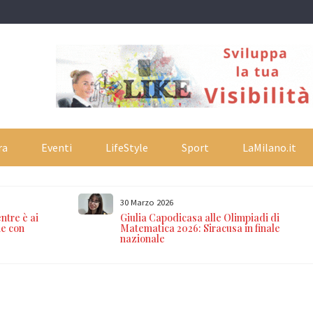
ra
Eventi
LifeStyle
Sport
LaMilano.it
30 Marzo 2026
ntre è ai
Giulia Capodicasa alle Olimpiadi di
ne con
Matematica 2026: Siracusa in finale
nazionale