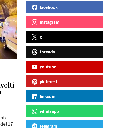
facebook
instagram
x
threads
youtube
pinterest
volti
o
linkedin
whatsapp
zato
 del 17
telegram