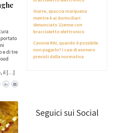
paghe
Giarre, spaccia marijuana
mentre è ai domiciliari:
denunciato 21enne con
cura
braccialetto elettronico
 portato
Canone RAI, quando è possibile
ni
non pagarlo? I casi di esonero
 e di tre
previsti dalla normativa
 food
, il […]
Seguici sui Social