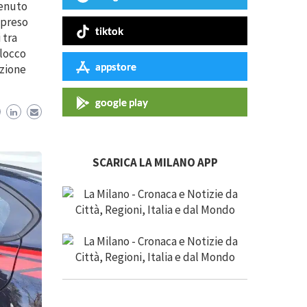
venuto
mpreso
tiktok
 tra
blocco
appstore
azione
google play
SCARICA LA MILANO APP