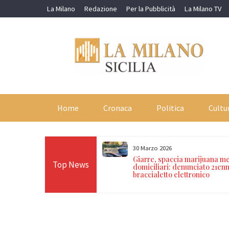
Skip
La Milano
Redazione
Per la Pubblicità
La Milano TV
to
content
Home
Cronaca
Politica
Cultu
30 Marzo 2026
ciclaggio con metodo
Giarre, spaccia marijuana me
Top News
sure cautelari a
domiciliari: denunciato 21en
braccialetto elettronico