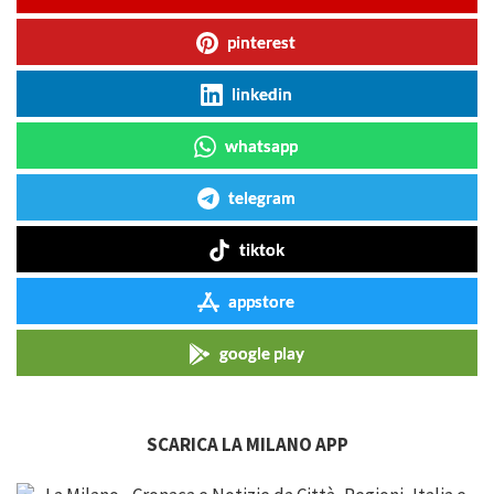
pinterest
linkedin
whatsapp
telegram
tiktok
appstore
google play
SCARICA LA MILANO APP