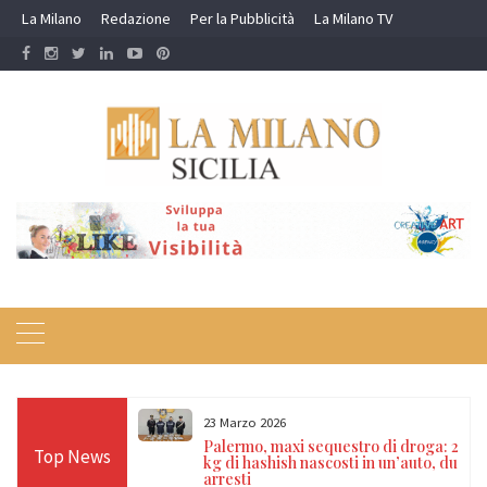
Skip
La Milano
Redazione
Per la Pubblicità
La Milano TV
to
content
23 Marzo 2026
tato nel centro
Palermo, maxi sequestro di droga: 20
Top News
uasi 2 kg di droga
kg di hashish nascosti in un’auto, due
na
arresti